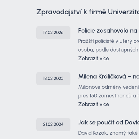
Zpravodajství k firmě Univerzit
Policie zasahovala n
17.02.2026
Pražští policisté v úterý 
osobu, podle dostupných 
Zobrazit více
Milena Králíčková – n
18.02.2025
Milionové odměny vedení U
přes 150 zaměstnanců a ti
Zobrazit více
Jak se poučit od Dav
21.02.2024
David Kozák, známý také j