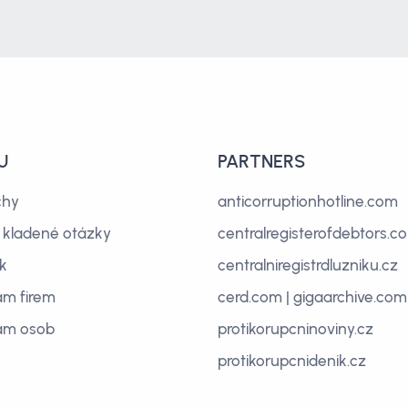
U
PARTNERS
chy
anticorruptionhotline.com
 kladené otázky
centralregisterofdebtors.c
ík
centralniregistrdluzniku.cz
m firem
cerd.com
|
gigaarchive.com
am osob
protikorupcninoviny.cz
protikorupcnidenik.cz