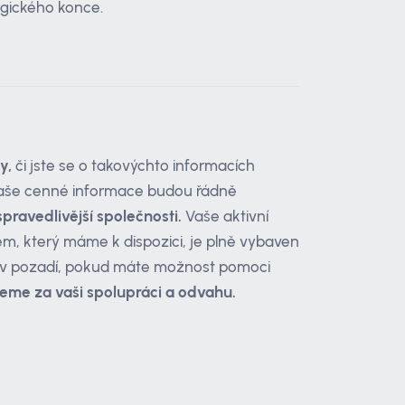
agického konce.
y,
či jste se o takovýchto informacích
e vaše cenné informace budou řádně
spravedlivější společnosti.
Vaše aktivní
tém, který máme k dispozici, je plně vybaven
 v pozadí, pokud máte možnost pomoci
eme za vaši spolupráci a odvahu.