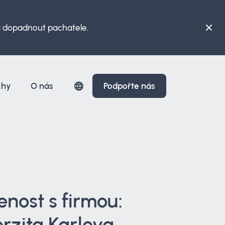
 a dopadnout pachatele.
chy
O nás
Podpořte nás
nost s firmou:
rzita Karlova