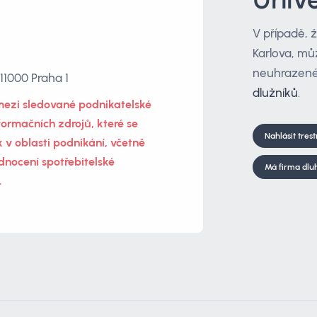
V případě, 
Karlova, mů
neuhrazené
11000 Praha 1
dlužníků
.
mezi sledované podnikatelské
formačních zdrojů, které se
Nahlásit tres
 v oblasti podnikání, včetně
dnocení spotřebitelské
Má firma dlu
.