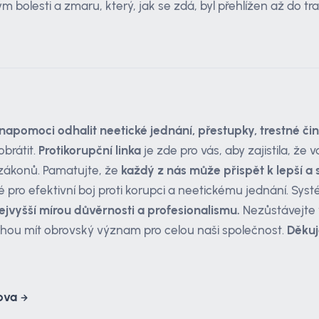
 bolesti a zmaru, který, jak se zdá, byl přehlížen až do tr
napomoci odhalit neetické jednání, přestupky, trestné čin
obrátit.
Protikorupční linka
je zde pro vás, aby zajistila, ž
í zákonů. Pamatujte, že
každý z nás může přispět k lepší a 
é pro efektivní boj proti korupci a neetickému jednání. Sys
ejvyšší mírou důvěrnosti a profesionalismu.
Nezůstávejte
hou mít obrovský význam pro celou naši společnost.
Děkuj
lova