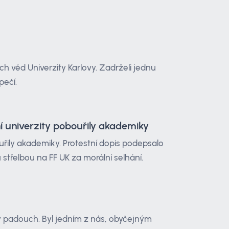
ch věd Univerzity Karlovy. Zadrželi jednu
pečí.
í univerzity pobouřily akademiky
uřily akademiky. Protestní dopis podepsalo
střelbou na FF UK za morální selhání.
vý padouch. Byl jedním z nás, obyčejným