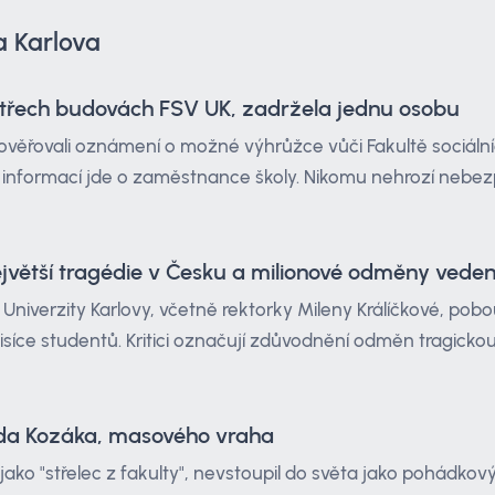
a Karlova
a třech budovách FSV UK, zadržela jednu osobu
prověřovali oznámení o možné výhrůžce vůči Fakultě sociální
informací jde o zaměstnance školy. Nikomu nehrozí nebez
ejvětší tragédie v Česku a milionové odměny veden
niverzity Karlovy, včetně rektorky Mileny Králíčkové, pobo
síce studentů. Kritici označují zdůvodnění odměn tragickou 
ida Kozáka, masového vraha
ako "střelec z fakulty", nevstoupil do světa jako pohádko