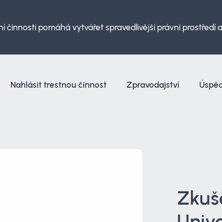
í činnosti pomáhá vytvářet spravedlivější právní prostředí
Nahlásit trestnou činnost
Zpravodajství
Úspě
Zkuše
Unive