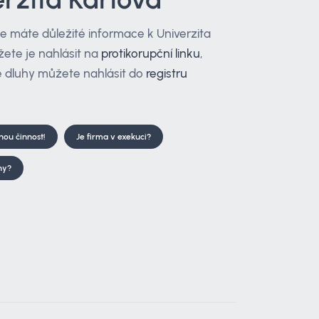
že máte důležité informace k Univerzita
žete je nahlásit na
protikorupční linku
,
 dluhy můžete nahlásit do
registru
tnou činnost!
Je firma v exekuci?
hy?