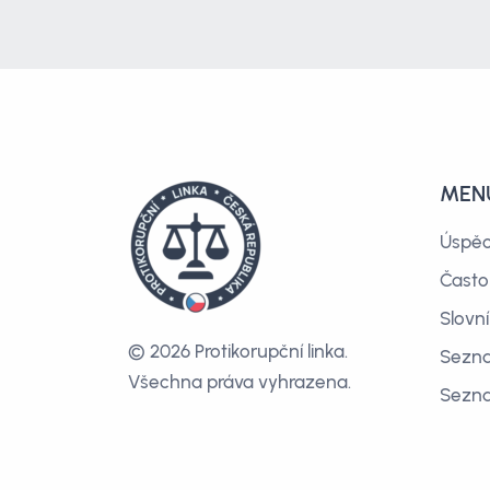
MEN
Úspě
Často
Slovn
© 2026 Protikorupční linka.
Sezna
Všechna práva vyhrazena.
Sezn