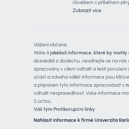
člověkem s příběhem plným
Zobrazit více
Vážení občané,
Máte-li
jakékoli informace, které by mohly 
dozvěděli z doslechu, neváhejte se na nás 
zpracovány s cílem odhalit a řešit porušen
účast a odvaha sdílet informace jsou klíčov
a připraven tyto informace zpracovávat s
n
odhalit nespravedlnost. Vaše informace mo
S úctou,
Váš tým Protikorupční linky
Nahlásit informace k firmě Univerzita Kar