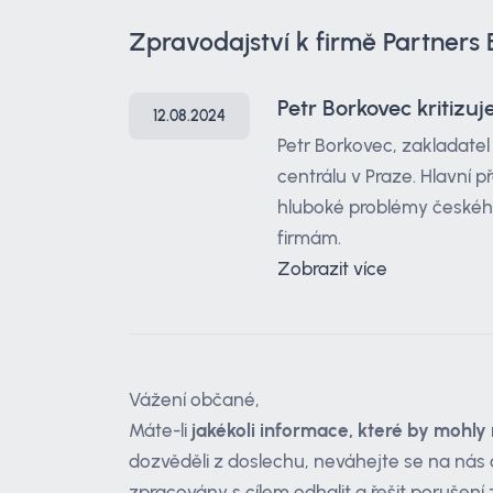
Zpravodajství k firmě Partners 
Petr Borkovec kritizu
12.08.2024
Petr Borkovec, zakladatel
centrálu v Praze. Hlavní p
hluboké problémy českého
firmám.
Zobrazit více
Vážení občané,
Máte-li
jakékoli informace, které by mohly 
dozvěděli z doslechu, neváhejte se na nás 
zpracovány s cílem odhalit a řešit porušen