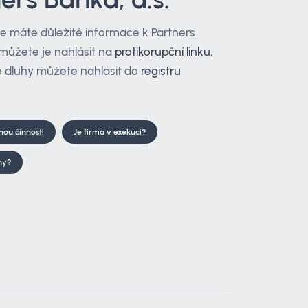
že máte důležité informace k Partners
, můžete je nahlásit na
protikorupční linku
,
 dluhy můžete nahlásit do
registru
tnou činnost!
Je firma v exekuci?
hy?