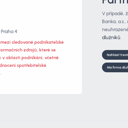
V případě, 
Banka, a.s.
neuhrazené
 Praha 4
dlužníků
.
n mezi sledované podnikatelské
formačních zdrojů, které se
Nahlásit tres
 v oblasti podnikání, včetně
dnocení spotřebitelské
Má firma dlu
.