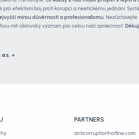
é pro efektivní boj proti korupci a neetickému jednání. Sys
ejvyšší mírou důvěrnosti a profesionalismu.
Nezůstávejte
hou mít obrovský význam pro celou naši společnost.
Děkuj
 a.s.
U
PARTNERS
chy
anticorruptionhotline.com