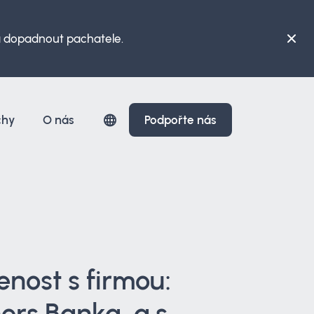
 a dopadnout pachatele.
chy
O nás
Podpořte nás
nost s firmou:
ers Banka, a.s.