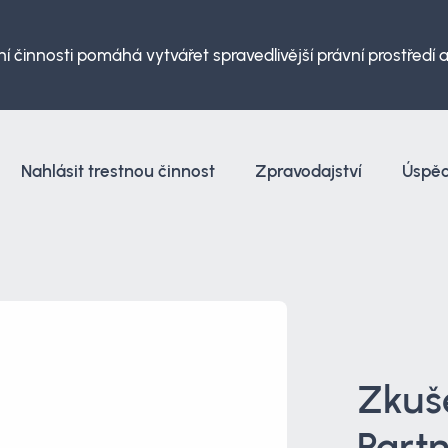
í činnosti pomáhá vytvářet spravedlivější právní prostředí
Nahlásit trestnou činnost
Zpravodajství
Úspě
Zkuše
Partn