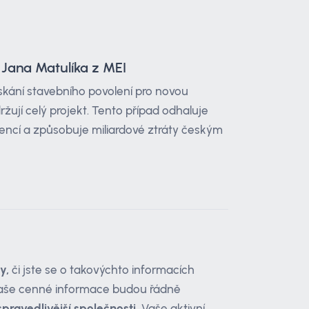
y Jana Matulíka z MEI
ískání stavebního povolení pro novou
ržují celý projekt. Tento případ odhaluje
encí a způsobuje miliardové ztráty českým
y,
či jste se o takovýchto informacích
e vaše cenné informace budou řádně
spravedlivější společnosti.
Vaše aktivní