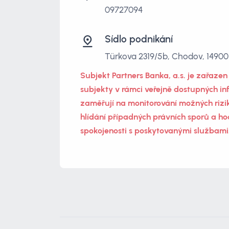
09727094
Sídlo podnikání
Türkova 2319/5b, Chodov, 14900
Subjekt Partners Banka, a.s. je zařaze
subjekty v rámci veřejně dostupných in
zaměřují na monitorování možných rizik
hlídání případných právních sporů a ho
spokojenosti s poskytovanými službami