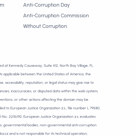
om
Anti-Corruption Day
Anti-Corruption Commission
Without Corruption
ted at Kennedy Causeway, Suite 412, North Bay Village, FL
nts applicable between the United States of America, the
ccessibility, reputation, or legal status may give rise to
ncies, inaccuracies, or disputed data within the web system,
ventions, or other actions affecting the domain may be
ed to European Justice Organization z.s., file number L 79580,
 No.: 22116192. European Justice Organization z.s. evaluates
ies, governmental bodies, non-governmental anti-corruption
ka.cz and is not responsible for its technical operation,