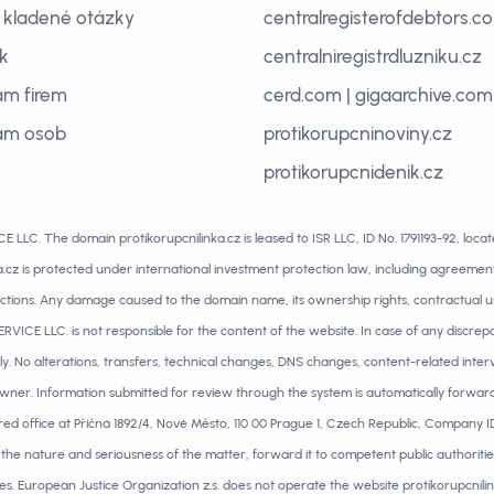
 kladené otázky
centralregisterofdebtors.c
ík
centralniregistrdluzniku.cz
m firem
cerd.com
|
gigaarchive.com
am osob
protikorupcninoviny.cz
protikorupcnidenik.cz
LLC. The domain protikorupcnilinka.cz is leased to ISR LLC, ID No. 1791193-92, loca
a.cz is protected under international investment protection law, including agreeme
ions. Any damage caused to the domain name, its ownership rights, contractual use, a
ICE LLC. is not responsible for the content of the website. In case of any discrepa
y. No alterations, transfers, technical changes, DNS changes, content-related inter
wner. Information submitted for review through the system is automatically forward
ered office at Příčná 1892/4, Nové Město, 110 00 Prague 1, Czech Republic, Company ID
the nature and seriousness of the matter, forward it to competent public authorit
ties. European Justice Organization z.s. does not operate the website protikorupcnilin