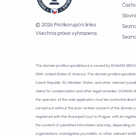
Často
Slovn
© 2026 Protikorupční linka.
Sezna
Všechna práva vyhrazena.
Sezn
The domain protikorupcnilinka.cz is owned by DOMAIN SERVICE 
33141, United States of America. The domain protikorupcnilink
Czech Republic, EU Member States, and other relevant jurisdict
claims for compensation and other legal remedies. DOMAIN SERV
the operator of the web application must be contacted directl
carried out without the prior written consent of the domain o
registered with the Municipal Court in Prague, with its regist
the content of submitted information and may, depending on 
organizations, investigative journalists, or other relevant enti