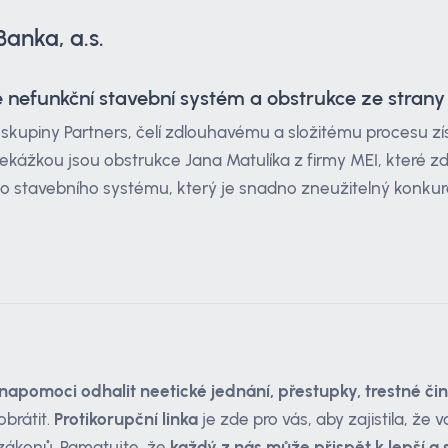
Banka, a.s.
je nefunkční stavební systém a obstrukce ze stran
 skupiny Partners, čelí zdlouhavému a složitému procesu z
řekážkou jsou obstrukce Jana Matulíka z firmy MEI, které zd
 stavebního systému, který je snadno zneužitelný konkur
napomoci odhalit neetické jednání, přestupky, trestné čin
obrátit.
Protikorupční linka
je zde pro vás, aby zajistila, ž
í zákonů. Pamatujte, že
každý z nás může přispět k lepší a 