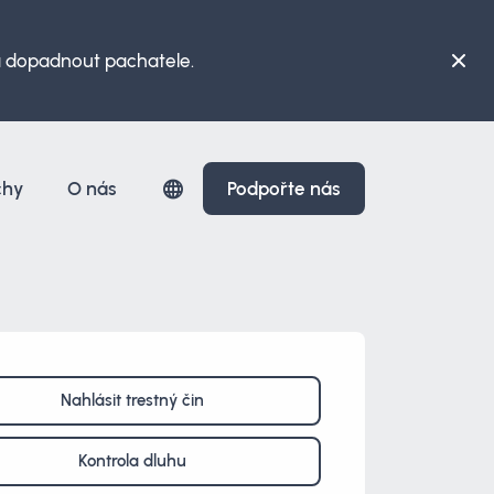
 a dopadnout pachatele.
chy
O nás
Podpořte nás
Nahlásit trestný čin
Kontrola dluhu