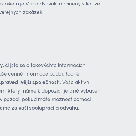
lastníkem je Václav Novák, obviněný v kauze
 veřejných zakázek.
y,
či jste se o takovýchto informacích
e vaše cenné informace budou řádně
spravedlivější společnosti.
Vaše aktivní
tém, který máme k dispozici, je plně vybaven
 v pozadí, pokud máte možnost pomoci
eme za vaši spolupráci a odvahu.