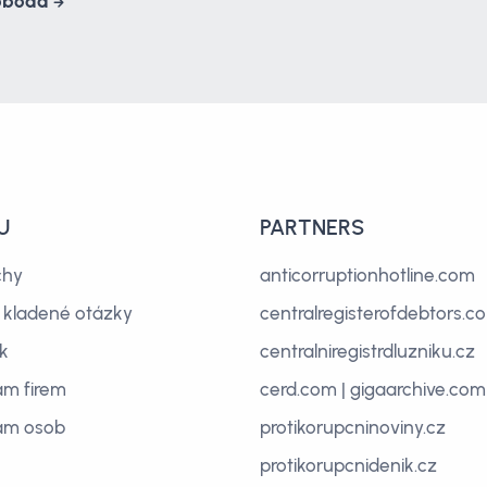
voboda
U
PARTNERS
chy
anticorruptionhotline.com
 kladené otázky
centralregisterofdebtors.c
ík
centralniregistrdluzniku.cz
m firem
cerd.com
|
gigaarchive.com
am osob
protikorupcninoviny.cz
protikorupcnidenik.cz