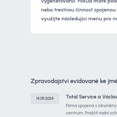
vygenerováno. Pokud máte pode
nebo trestnou činnost spojenou
využijte následující menu pro n
Zpravodajství evidované ke j
Total Service a Václa
14.09.2024
Firma spojená s obviněný
centrum. Pražští radní sc