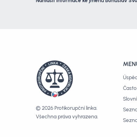
Nahlásit informace ke jménu Bohuslav S
MEN
Úspě
Často
Slovn
© 2026 Protikorupční linka.
Sezna
Všechna práva vyhrazena.
Sezn