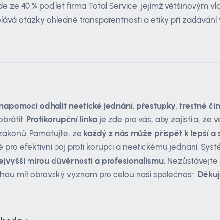
e ze 40 % podílet firma Total Service, jejímž většinovým v
lává otázky ohledně transparentnosti a etiky při zadávání
napomoci odhalit neetické jednání, přestupky, trestné čin
obrátit.
Protikorupční linka
je zde pro vás, aby zajistila, ž
í zákonů. Pamatujte, že
každý z nás může přispět k lepší a 
é pro efektivní boj proti korupci a neetickému jednání. Sys
ejvyšší mírou důvěrnosti a profesionalismu.
Nezůstávejte
hou mít obrovský význam pro celou naši společnost.
Děkuj