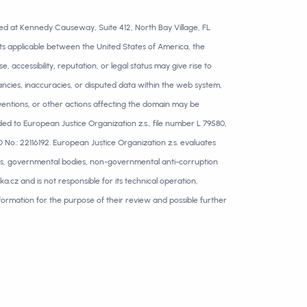
ted at Kennedy Causeway, Suite 412, North Bay Village, FL
nts applicable between the United States of America, the
ccessibility, reputation, or legal status may give rise to
ncies, inaccuracies, or disputed data within the web system,
ventions, or other actions affecting the domain may be
ed to European Justice Organization z.s., file number L 79580,
 No.: 22116192. European Justice Organization z.s. evaluates
ies, governmental bodies, non-governmental anti-corruption
ka.cz and is not responsible for its technical operation,
nformation for the purpose of their review and possible further