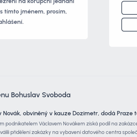
zření na korupční jednání
 s tímto jménem, prosím,
ahlášení.
ménu Bohuslav Svoboda
v Novák, obviněný v kauze Dozimetr, dodá Praze t
m podnikatelem Václavem Novákem získá podíl na zakázce 
hválili přidělení zakázky na vybavení datového centra spole