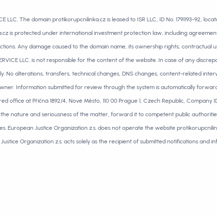
LLC. The domain protikorupcnilinka.cz is leased to ISR LLC, ID No. 1791193-92, loca
a.cz is protected under international investment protection law, including agreeme
ions. Any damage caused to the domain name, its ownership rights, contractual use, a
ICE LLC. is not responsible for the content of the website. In case of any discrepa
y. No alterations, transfers, technical changes, DNS changes, content-related inter
wner. Information submitted for review through the system is automatically forward
ered office at Příčná 1892/4, Nové Město, 110 00 Prague 1, Czech Republic, Company ID
the nature and seriousness of the matter, forward it to competent public authorit
ties. European Justice Organization z.s. does not operate the website protikorupcnilin
ustice Organization z.s. acts solely as the recipient of submitted notifications and i