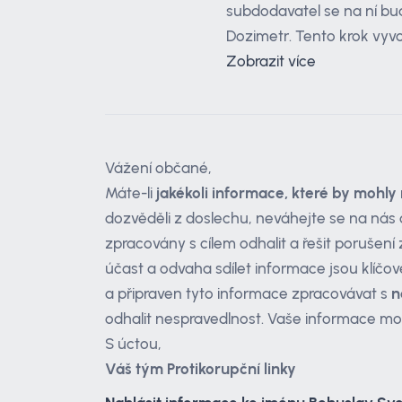
subdodavatel se na ní bud
Dozimetr. Tento krok vyvo
Zobrazit více
Vážení občané,
Máte-li
jakékoli informace, které by mohly 
dozvěděli z doslechu, neváhejte se na nás 
zpracovány s cílem odhalit a řešit porušen
účast a odvaha sdílet informace jsou klíčov
a připraven tyto informace zpracovávat s
n
odhalit nespravedlnost. Vaše informace mo
S úctou,
Váš tým Protikorupční linky