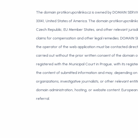
The domain protikorupcnilinka.cz is owned by DOMAIN SERVICE 
33141, United States of America. The domain protikorupcnilink
Czech Republic, EU Member States, and other relevant jurisdict
claims for compensation and other legal remedies. DOMAIN SERV
the operator of the web application must be contacted directl
carried out without the prior written consent of the domain o
registered with the Municipal Court in Prague, with its regist
the content of submitted information and may, depending on 
organizations, investigative journalists, or other relevant enti
domain administration, hosting, or website content. European J
referral.