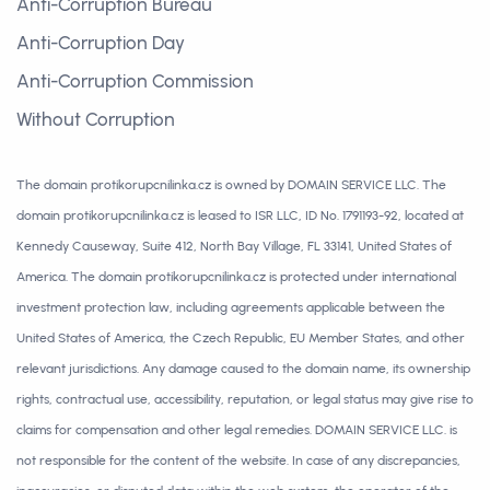
Anti-Corruption Bureau
Anti-Corruption Day
Anti-Corruption Commission
Without Corruption
The domain protikorupcnilinka.cz is owned by DOMAIN SERVICE LLC. The
domain protikorupcnilinka.cz is leased to ISR LLC, ID No. 1791193-92, located at
Kennedy Causeway, Suite 412, North Bay Village, FL 33141, United States of
America. The domain protikorupcnilinka.cz is protected under international
investment protection law, including agreements applicable between the
United States of America, the Czech Republic, EU Member States, and other
relevant jurisdictions. Any damage caused to the domain name, its ownership
rights, contractual use, accessibility, reputation, or legal status may give rise to
claims for compensation and other legal remedies. DOMAIN SERVICE LLC. is
not responsible for the content of the website. In case of any discrepancies,