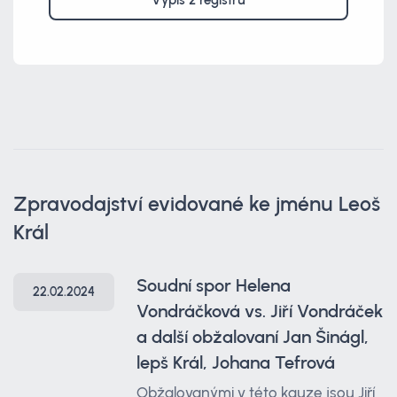
Výpis z registrů
Zpravodajství evidované ke jménu Leoš
Král
Soudní spor Helena
22.02.2024
Vondráčková vs. Jiří Vondráček
a další obžalovaní Jan Šinágl,
lepš Král, Johana Tefrová
Obžalovanými v této kauze jsou Jiří