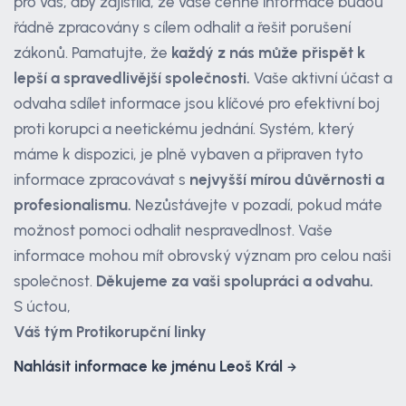
pro vás, aby zajistila, že vaše cenné informace budou
řádně zpracovány s cílem odhalit a řešit porušení
zákonů. Pamatujte, že
každý z nás může přispět k
lepší a spravedlivější společnosti.
Vaše aktivní účast a
odvaha sdílet informace jsou klíčové pro efektivní boj
proti korupci a neetickému jednání. Systém, který
máme k dispozici, je plně vybaven a připraven tyto
informace zpracovávat s
nejvyšší mírou důvěrnosti a
profesionalismu.
Nezůstávejte v pozadí, pokud máte
možnost pomoci odhalit nespravedlnost. Vaše
informace mohou mít obrovský význam pro celou naši
společnost.
Děkujeme za vaši spolupráci a odvahu.
S úctou,
Váš tým Protikorupční linky
Nahlásit informace ke jménu Leoš Král