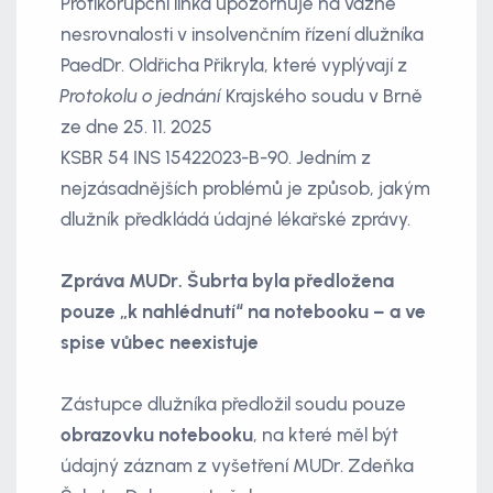
Protikorupční linka upozorňuje na vážné
nesrovnalosti v insolvenčním řízení dlužníka
PaedDr. Oldřicha Přikryla, které vyplývají z
Protokolu o jednání
Krajského soudu v Brně
ze dne 25. 11. 2025
KSBR 54 INS 15422023-B-90. Jedním z
nejzásadnějších problémů je způsob, jakým
dlužník předkládá údajné lékařské zprávy.
Zpráva MUDr. Šubrta byla předložena
pouze „k nahlédnutí“ na notebooku – a ve
spise vůbec neexistuje
Zástupce dlužníka předložil soudu pouze
obrazovku notebooku
, na které měl být
údajný záznam z vyšetření MUDr. Zdeňka