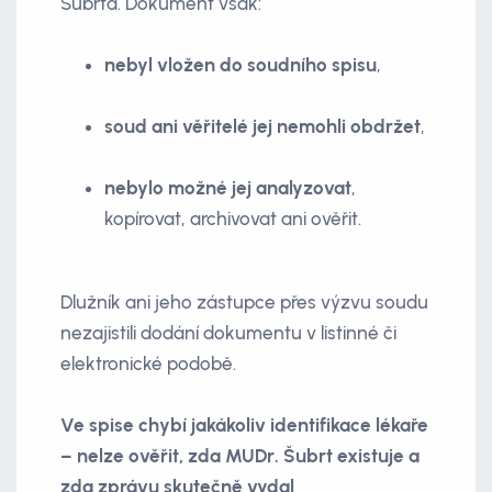
Šubrta. Dokument však:
nebyl vložen do soudního spisu
,
soud ani věřitelé jej nemohli obdržet
,
nebylo možné jej analyzovat
,
kopírovat, archivovat ani ověřit.
Dlužník ani jeho zástupce přes výzvu soudu
nezajistili dodání dokumentu v listinné či
elektronické podobě.
Ve spise chybí jakákoliv identifikace lékaře
– nelze ověřit, zda MUDr. Šubrt existuje a
zda zprávu skutečně vydal