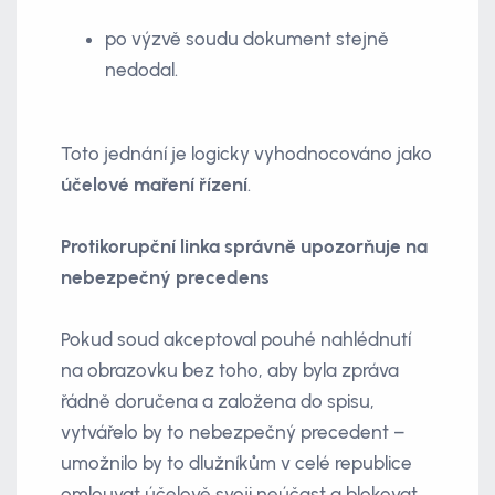
po výzvě soudu dokument stejně
nedodal.
Toto jednání je logicky vyhodnocováno jako
účelové maření řízení
.
Protikorupční linka správně upozorňuje na
nebezpečný precedens
Pokud soud akceptoval pouhé nahlédnutí
na obrazovku bez toho, aby byla zpráva
řádně doručena a založena do spisu,
vytvářelo by to nebezpečný precedent –
umožnilo by to dlužníkům v celé republice
omlouvat účelově svoji neúčast a blokovat