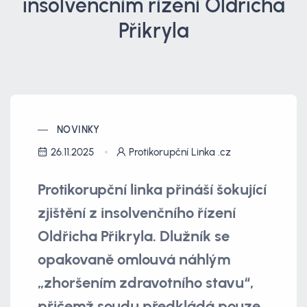
insolvenčním řízení Oldřicha
Přikryla
NOVINKY
26.11.2025
Protikorupční Linka .cz
Protikorupční linka přináší šokující
zjištění z insolvenčního řízení
Oldřicha Přikryla. Dlužník se
opakovaně omlouvá náhlým
„zhoršením zdravotního stavu“,
přičemž soudu předkládá pouze