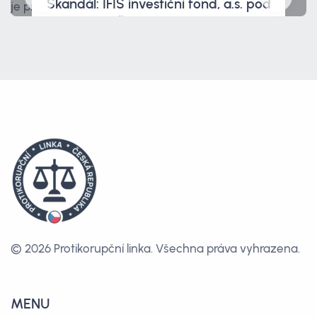
Skandál: IFIS investiční fond, a.s. pod
dohledem ČNB je prověřován policií.
A tím to nekončí.
© 2026 Protikorupční linka.
Všechna práva vyhrazena.
MENU