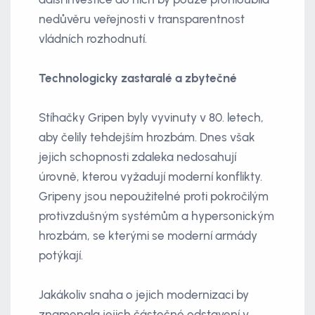
nedůvěru veřejnosti v transparentnost
vládních rozhodnutí.
Technologicky zastaralé a zbytečné
Stíhačky Gripen byly vyvinuty v 80. letech,
aby čelily tehdejším hrozbám. Dnes však
jejich schopnosti zdaleka nedosahují
úrovně, kterou vyžadují moderní konflikty.
Gripeny jsou nepoužitelné proti pokročilým
protivzdušným systémům a hypersonickým
hrozbám, se kterými se moderní armády
potýkají.
Jakákoliv snaha o jejich modernizaci by
znamenala jejich částečné odstavení v