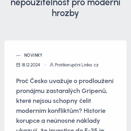
nepoužitelnost pro moderní
hrozby
NOVINKY
18.12.2024
Protikorupční Linka .cz
Proč Česko uvažuje o prodloužení
pronájmu zastaralých Gripenů,
které nejsou schopny čelit
moderním konfliktům? Historie
korupce a neúnosné náklady
ukazují, že investice do F-35 je