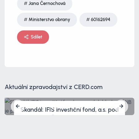
Jana Černochová
Ministerstvo obrany
60162694
Sdílet
Aktuální zpravodajství z CERD.com
Skandál: IFIS investiční fond, a.s. pod
dohledem ČNB je prověřován policií.
A tím to nekončí.