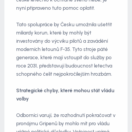
nyní připraveno tuto pomoc oplatit.
Tato spolupráce by Česku umožnila ušetřit
miliardy korun, které by mohly být
investovány do výcviku pilotů a zavádění
moderních letounů F-35. Tyto stroje páté
generace, které mají vstoupit do služby po
roce 2031, představují budoucnost letectva
schopného čelit nejpokročilejším hrozbám.
Strategické chyby, které mohou stát vládu
volby
Odborníci varují, že rozhodnutí pokračovat v
pronájmu Gripenů by mohlo mít pro vládu
vážné politické důsledky. Veřejnost vnímá