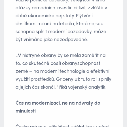
otázky armádních investic citlivě, zvláště v
době ekonomické nejistoty. Plýtvání
desítkami miliard na letadla, která nejsou
schopna splnit moderní požadavky, může
být vnímáno jako nezodpovědné.
„Ministryně obrany by se měla zaměřit na
to, co skutečně posílí obranyschopnost
země – na moderní technologie a efektivní
využití prostředků. Gripeny už tuto roli splnily
a jejich čas skončil,“ říká vojenský analytik.
Čas na modernizaci, ne na návraty do
minulosti
Česko má nyní příležitost udělat krok vpřed.