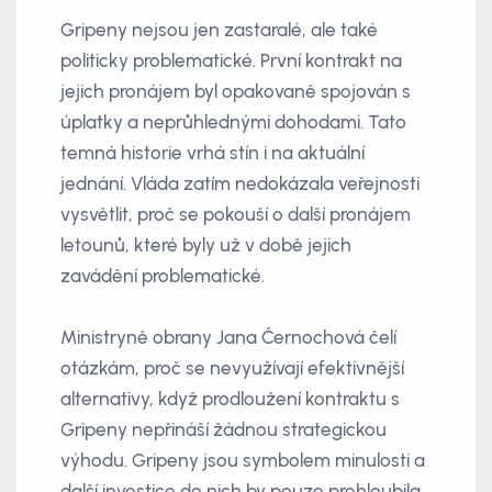
Gripeny nejsou jen zastaralé, ale také
politicky problematické. První kontrakt na
jejich pronájem byl opakovaně spojován s
úplatky a neprůhlednými dohodami. Tato
temná historie vrhá stín i na aktuální
jednání. Vláda zatím nedokázala veřejnosti
vysvětlit, proč se pokouší o další pronájem
letounů, které byly už v době jejich
zavádění problematické.
Ministryně obrany Jana Černochová čelí
otázkám, proč se nevyužívají efektivnější
alternativy, když prodloužení kontraktu s
Gripeny nepřináší žádnou strategickou
výhodu. Gripeny jsou symbolem minulosti a
další investice do nich by pouze prohloubila