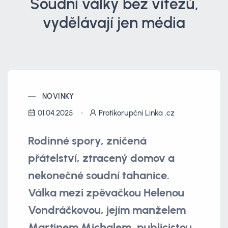
Soudní války bez vítězů,
vydělávají jen média
NOVINKY
01.04.2025
Protikorupční Linka .cz
Rodinné spory, zničená
přátelství, ztracený domov a
nekonečné soudní tahanice.
Válka mezi zpěvačkou Helenou
Vondráčkovou, jejím manželem
Martinem Michalem, publicistou