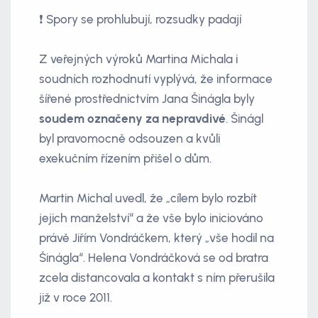
❗ Spory se prohlubují, rozsudky padají
Z veřejných výroků Martina Michala i
soudních rozhodnutí vyplývá, že informace
šířené prostřednictvím Jana Šinágla byly
soudem označeny za nepravdivé
. Šinágl
byl pravomocně odsouzen a kvůli
exekučním řízením přišel o dům.
Martin Michal uvedl, že „cílem bylo rozbít
jejich manželství“ a že vše bylo iniciováno
právě Jiřím Vondráčkem, který „vše hodil na
Šinágla“. Helena Vondráčková se od bratra
zcela distancovala a kontakt s ním přerušila
již v roce 2011.