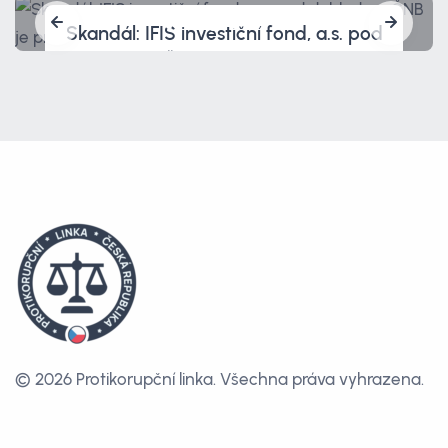
Skandál: IFIS investiční fond, a.s. pod
dohledem ČNB je prověřován policií.
A tím to nekončí.
© 2026 Protikorupční linka.
Všechna práva vyhrazena.