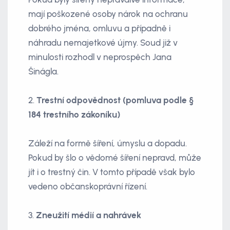
mají poškozené osoby nárok na ochranu
dobrého jména, omluvu a případně i
náhradu nemajetkové újmy. Soud již v
minulosti rozhodl v neprospěch Jana
Šinágla.
2.
Trestní odpovědnost (pomluva podle §
184 trestního zákoníku)
Záleží na formě šíření, úmyslu a dopadu.
Pokud by šlo o vědomé šíření nepravd, může
jít i o trestný čin. V tomto případě však bylo
vedeno občanskoprávní řízení.
3.
Zneužití médií a nahrávek