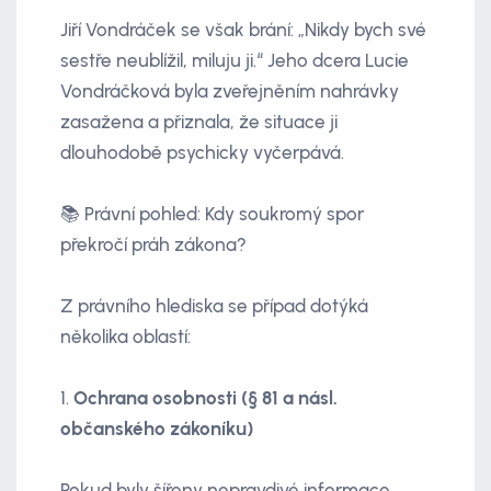
Jiří Vondráček se však brání: „Nikdy bych své
sestře neublížil, miluju ji.“ Jeho dcera Lucie
Vondráčková byla zveřejněním nahrávky
zasažena a přiznala, že situace ji
dlouhodobě psychicky vyčerpává.
📚 Právní pohled: Kdy soukromý spor
překročí práh zákona?
Z právního hlediska se případ dotýká
několika oblastí:
1.
Ochrana osobnosti (§ 81 a násl.
občanského zákoníku)
Pokud byly šířeny nepravdivé informace,