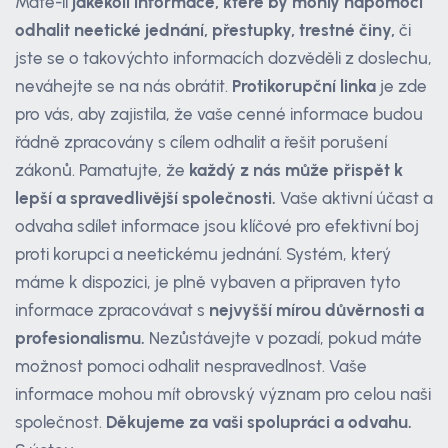
Máte-li
jakékoli informace, které by mohly napomoci
odhalit neetické jednání, přestupky, trestné činy,
či
jste se o takovýchto informacích dozvěděli z doslechu,
neváhejte se na nás obrátit.
Protikorupční linka
je zde
pro vás, aby zajistila, že vaše cenné informace budou
řádně zpracovány s cílem odhalit a řešit porušení
zákonů. Pamatujte, že
každý z nás může přispět k
lepší a spravedlivější společnosti.
Vaše aktivní účast a
odvaha sdílet informace jsou klíčové pro efektivní boj
proti korupci a neetickému jednání. Systém, který
máme k dispozici, je plně vybaven a připraven tyto
informace zpracovávat s
nejvyšší mírou důvěrnosti a
profesionalismu.
Nezůstávejte v pozadí, pokud máte
možnost pomoci odhalit nespravedlnost. Vaše
informace mohou mít obrovský význam pro celou naši
společnost.
Děkujeme za vaši spolupráci a odvahu.