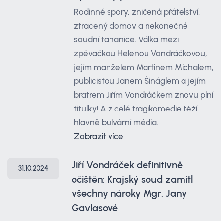
Rodinné spory, zničená přátelství,
ztracený domov a nekonečné
soudní tahanice. Válka mezi
zpěvačkou Helenou Vondráčkovou,
jejím manželem Martinem Michalem,
publicistou Janem Šináglem a jejím
bratrem Jiřím Vondráčkem znovu plní
titulky! A z celé tragikomedie těží
hlavně bulvární média.
Zobrazit více
Jiří Vondráček definitivně
31.10.2024
očištěn: Krajský soud zamítl
všechny nároky Mgr. Jany
Gavlasové