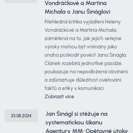
Vondráčkové a Martina
Michala o Janu Šináglovi
Přehledná kritika vyjádření Heleny
Vondráčkové a Martina Michala,
zaměřená na to, jak jejich veřejné
výroky mohou být vnímány jako
snaha poškodit pověst Jana Šinágla.
Článek rozebírá jednotlivé pasáže,
poukazuje na nepodložená obvinění
a zdůrazňuje důležitost ověřování
faktů a etiky v komunikaci.
Zobrazit více
Jan Šinágl si stěžuje na
23.08.2024
systematickou šikanu
Agentury MM: Opětovné útoky