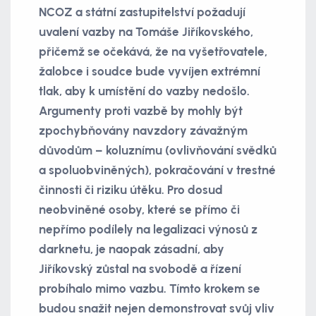
NCOZ a státní zastupitelství požadují
uvalení vazby na Tomáše Jiříkovského,
přičemž se očekává, že na vyšetřovatele,
žalobce i soudce bude vyvíjen extrémní
tlak, aby k umístění do vazby nedošlo.
Argumenty proti vazbě by mohly být
zpochybňovány navzdory závažným
důvodům – koluznímu (ovlivňování svědků
a spoluobviněných), pokračování v trestné
činnosti či riziku útěku. Pro dosud
neobviněné osoby, které se přímo či
nepřímo podílely na legalizaci výnosů z
darknetu, je naopak zásadní, aby
Jiříkovský zůstal na svobodě a řízení
probíhalo mimo vazbu. Tímto krokem se
budou snažit nejen demonstrovat svůj vliv