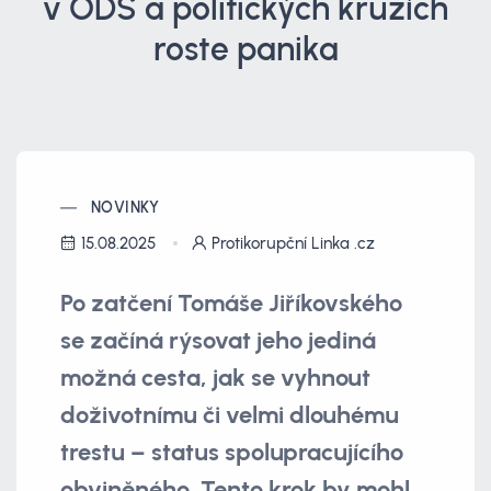
v ODS a politických kruzích
roste panika
NOVINKY
15.08.2025
Protikorupční Linka .cz
Po zatčení Tomáše Jiříkovského
se začíná rýsovat jeho jediná
možná cesta, jak se vyhnout
doživotnímu či velmi dlouhému
trestu – status spolupracujícího
obviněného. Tento krok by mohl