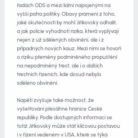
řadách ODS a mezi lidmi napojenými na
vyšší patra politiky. Obavy pramení z toho,
jaké skutečnosti by mohl Jiříkovský odhalit,
a jak policie vyhodnotí rizika, která vyplývají
nejen z už sdělených obvinění, ale i z
případných nových kauz. Mezi nimi se hovoří
o riziku přeměny podmíněného propuštění
na nepodmíněný trest, ale i o dalších
trestních řízeních, kde dosud nebylo
sděleno obvinění.
Napětí zvyšuje také možnost, že
vyšetřování přesáhne hranice České
republiky. Podle dostupných informací se
totiž Jiříkovský může stát klíčovou postavou
i v řízení vedeném v USA, které se týká