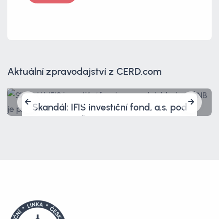
Aktuální zpravodajství z CERD.com
Skandál: IFIS investiční fond, a.s. pod
dohledem ČNB je prověřován policií.
A tím to nekončí.