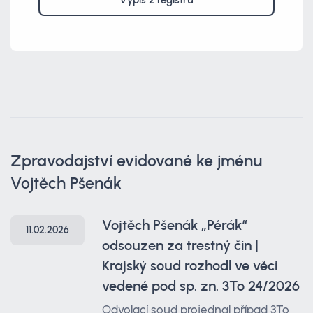
Výpis z registrů
Zpravodajství evidované ke jménu
Vojtěch Pšenák
Vojtěch Pšenák „Pérák“
11.02.2026
odsouzen za trestný čin |
Krajský soud rozhodl ve věci
vedené pod sp. zn. 3To 24/2026
Odvolací soud projednal případ 3To