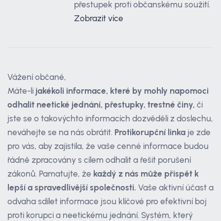
přestupek proti občanskému soužití.
Zobrazit více
Vážení občané,
Máte-li
jakékoli informace, které by mohly napomoci
odhalit neetické jednání, přestupky, trestné činy,
či
jste se o takovýchto informacích dozvěděli z doslechu,
neváhejte se na nás obrátit.
Protikorupční linka
je zde
pro vás, aby zajistila, že vaše cenné informace budou
řádně zpracovány s cílem odhalit a řešit porušení
zákonů. Pamatujte, že
každý z nás může přispět k
lepší a spravedlivější společnosti.
Vaše aktivní účast a
odvaha sdílet informace jsou klíčové pro efektivní boj
proti korupci a neetickému jednání. Systém, který