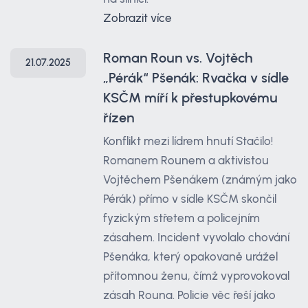
Zobrazit více
Roman Roun vs. Vojtěch
21.07.2025
„Pérák“ Pšenák: Rvačka v sídle
KSČM míří k přestupkovému
řízen
Konflikt mezi lídrem hnutí Stačilo!
Romanem Rounem a aktivistou
Vojtěchem Pšenákem (známým jako
Pérák) přímo v sídle KSČM skončil
fyzickým střetem a policejním
zásahem. Incident vyvolalo chování
Pšenáka, který opakovaně urážel
přítomnou ženu, čímž vyprovokoval
zásah Rouna. Policie věc řeší jako