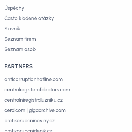
Úspěchy
Často kladené otázky
Slovník
Seznam firem
Seznam osob
PARTNERS
anticorruptionhotline.com
centralregisterofdebtors.com
centralniregistrdluzniku.cz
cerd.com
|
gigaarchive.com
protikorupcninoviny.cz
protikorupcnidenik.cz