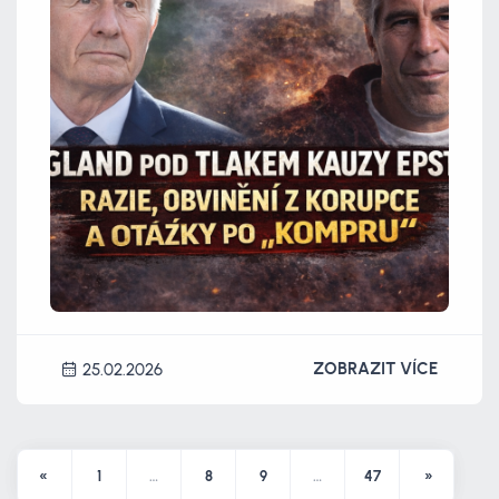
ZOBRAZIT VÍCE
25.02.2026
«
1
…
8
9
…
47
»