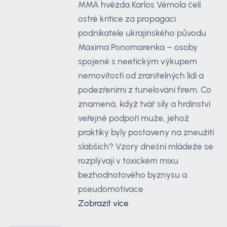
MMA hvězda Karlos Vémola čelí
ostré kritice za propagaci
podnikatele ukrajinského původu
Maxima Ponomarenka – osoby
spojené s neetickým výkupem
nemovitostí od zranitelných lidí a
podezřeními z tunelování firem. Co
znamená, když tvář síly a hrdinství
veřejně podpoří muže, jehož
praktiky byly postaveny na zneužití
slabších? Vzory dnešní mládeže se
rozplývají v toxickém mixu
bezhodnotového byznysu a
pseudomotivace
Zobrazit více