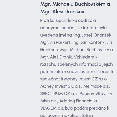
Mgr. Michaelu Buchlovském a
Mgr. Aleši Droníkovi
Proti korupční linka obdržela
anonymní podání, ve kterém byla
uvedena jména: Ing. Josef Ondrišek,
Mgr. Jiří Purkert, Ing. Jan Kántorik, Jiří
Henkrich, Mgr. Michael Buchlovský a
Mgr. Aleš Droník. Vzhledem k
rozsahu sdělených informací a jejich
potenciálním souvislostem s činností
společností Money Invest CZ s.r.o.,
Money Invest SK, a.s., Melitrade a.s.,
SPECTRUM CZ a.s., Papírny Vltavský
Mlýn a.s., Adoring Financial a
VIAGEM a.s. bylo podání předáno k
posouzení několika státním