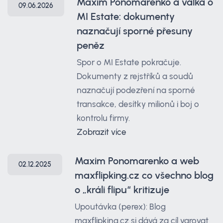
Maxim Ponomarenko a válka o
09.06.2026
MI Estate: dokumenty
naznačují sporné přesuny
peněz
Spor o MI Estate pokračuje.
Dokumenty z rejstříků a soudů
naznačují podezření na sporné
transakce, desítky milionů i boj o
kontrolu firmy.
Zobrazit více
Maxim Ponomarenko a web
02.12.2025
maxflipking.cz co všechno blog
o „králi flipu“ kritizuje
Upoutávka (perex): Blog
maxflipking.cz si dává za cíl varovat