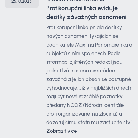
26.10.2025
Protikorupční linka eviduje
desítky závažných oznámení
Protikorupční linka přijala desítky
nových oznámení týkajících se
podnikatele Maxima Ponomarenka a
subjektů s ním spojených. Podle
informací zjištěných redakcí jsou
jednotlivá hlášení mimořádně
závažná a jejich obsah se postupně
vyhodnocuje. Již v nejbližších dnech
mají být nové rozsáhlé poznatky
předány NCOZ (Národní centrále
proti organizovanému zločinu) a
dozorujícímu státnímu zastupitelství.
Zobrazit více