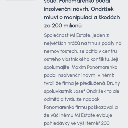
soud: Ponomarenko podal
insolvenční návrh, Ondrišek
mluví o manipulaci a škodách
za 200 milionů
Společnost MI Estate, jeden z
největších hráčů na trhu s podíly na
nemovitostech, se ocitla v centru
ostrého vlastnického konfliktu. Její
spolumajitel Maxim Ponomarenko
podal insolvenční návrh, v němž
tvrdí, že firma je předlužená. Druhý
spoluvlastník Josef Ondrišek to ale
odmítá a tvrdí, že naopak
Ponomarenko firmu poškozoval, a
že vůči němu MI Estate eviduje
pohledávky ve výši téměř 200