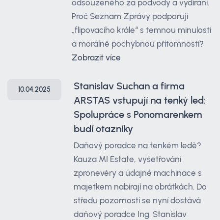
odsouzeného za podvody a vydírání.
Proč Seznam Zprávy podporují
„flipovacího krále“ s temnou minulostí
a morálně pochybnou přítomností?
Zobrazit více
Stanislav Suchan a firma
10.04.2025
ARSTAS vstupují na tenký led:
Spolupráce s Ponomarenkem
budí otazníky
Daňový poradce na tenkém ledě?
Kauza MI Estate, vyšetřování
zpronevěry a údajné machinace s
majetkem nabírají na obrátkách. Do
středu pozornosti se nyní dostává
daňový poradce Ing. Stanislav